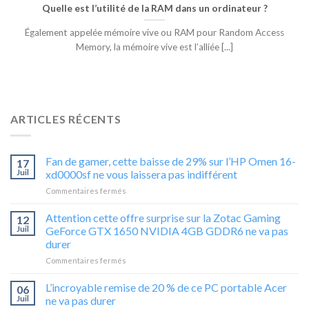
Quelle est l’utilité de la RAM dans un ordinateur ?
Également appelée mémoire vive ou RAM pour Random Access
Memory, la mémoire vive est l’alliée [...]
ARTICLES RÉCENTS
Fan de gamer, cette baisse de 29% sur l’HP Omen 16-
17
Juil
xd0000sf ne vous laissera pas indifférent
sur
Commentaires fermés
Fan
de
Attention cette offre surprise sur la Zotac Gaming
12
gamer,
Juil
GeForce GTX 1650 NVIDIA 4GB GDDR6 ne va pas
cette
durer
baisse
sur
Commentaires fermés
de
Attention
29%
cette
sur
L’incroyable remise de 20 % de ce PC portable Acer
06
offre
l’HP
Juil
ne va pas durer
surprise
Omen