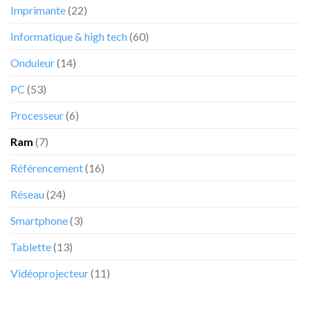
internautes
Imprimante
(22)
chez
cet
Informatique & high tech
(60)
e-
commerçant
Onduleur
(14)
PC
(53)
Processeur
(6)
Ram
(7)
Référencement
(16)
Réseau
(24)
Smartphone
(3)
Tablette
(13)
Vidéoprojecteur
(11)