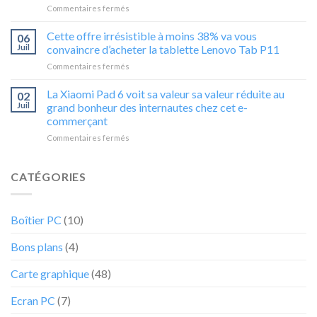
sur
Commentaires fermés
sur
16-
L’incroyable
la
xd0000sf
remise
Cette offre irrésistible à moins 38% va vous
Zotac
ne
06
de
Gaming
vous
Juil
convaincre d’acheter la tablette Lenovo Tab P11
20
GeForce
laissera
sur
Commentaires fermés
%
GTX
pas
Cette
de
1650
indifférent
offre
La Xiaomi Pad 6 voit sa valeur sa valeur réduite au
ce
02
NVIDIA
irrésistible
PC
Juil
grand bonheur des internautes chez cet e-
4GB
à
portable
GDDR6
commerçant
moins
Acer
ne
sur
Commentaires fermés
38%
ne
va
La
va
va
pas
Xiaomi
vous
pas
durer
Pad
convaincre
CATÉGORIES
durer
6
d’acheter
voit
la
sa
tablette
Boîtier PC
(10)
valeur
Lenovo
sa
Tab
Bons plans
(4)
valeur
P11
réduite
au
Carte graphique
(48)
grand
bonheur
Ecran PC
(7)
des