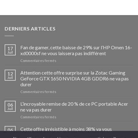
DERNIERS ARTICLES
Fan de gamer, cette baisse de 29% sur l’HP Omen 16-
17
Juil
xd0000sf ne vous laissera pas indifférent
sur
Commentaires fermés
Fan
de
Attention cette offre surprise sur la Zotac Gaming
12
gamer,
Juil
GeForce GTX 1650 NVIDIA 4GB GDDR6 ne va pas
cette
durer
baisse
sur
Commentaires fermés
de
Attention
29%
cette
sur
L’incroyable remise de 20 % de ce PC portable Acer
06
offre
l’HP
Juil
ne va pas durer
surprise
Omen
sur
Commentaires fermés
sur
16-
L’incroyable
la
xd0000sf
remise
Cette offre irrésistible à moins 38% va vous
Zotac
ne
06
de
Gaming
vous
Juil
convaincre d’acheter la tablette Lenovo Tab P11
20