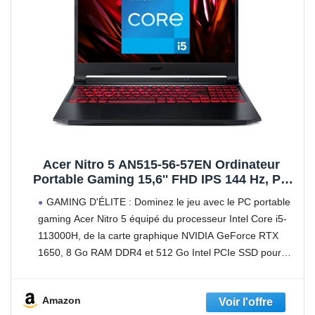
Acer Nitro 5 AN515-56-57EN Ordinateur
Portable Gaming 15,6'' FHD IPS 144 Hz, PC
Portable Gamer (Intel Core i5-11300H,
GAMING D'ÉLITE : Dominez le jeu avec le PC portable
NVIDIA GeForce GTX 1650, RAM 8 Go,
gaming Acer Nitro 5 équipé du processeur Intel Core i5-
512Go SSD, Windows 10) - Clavier AZERTY,
113000H, de la carte graphique NVIDIA GeForce RTX
Noir
1650, 8 Go RAM DDR4 et 512 Go Intel PCIe SSD pour
des
Amazon