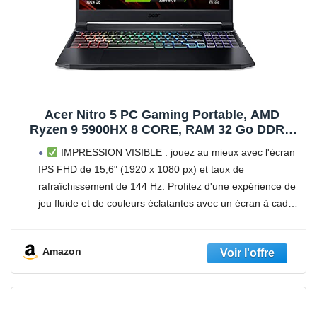
Acer Nitro 5 PC Gaming Portable, AMD
Ryzen 9 5900HX 8 CORE, RAM 32 Go DDR4,
SSD 1024 Go PCIe NVMe , écran 15,6" FHD
IMPRESSION VISIBLE : jouez au mieux avec l'écran
IPS 144 Hz LCD, NVIDIA GeForce RTX 3080 8
IPS FHD de 15,6" (1920 x 1080 px) et taux de
Go, wi.fi6, Win 11, disposition italienne
rafraîchissement de 144 Hz. Profitez d'une expérience de
jeu fluide et de couleurs éclatantes avec un écran à cadre
fin
Amazon