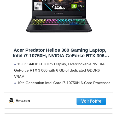
Acer Predator Helios 300 Gaming Laptop,
Intel i7-10750H, NVIDIA GeForce RTX 3060
6GB, 15.6" FHD 144Hz 3ms IPS Display,
15.6" 144Hz FHD IPS Display, Overclockable NVIDIA
16GB DDR4, 512GB NVMe SSD, WiFi 6
GeForce RTX 3 060 with 6 GB of dedicated GDDR6
American English Backlit Keyboard
VRAM
10th Generation Intel Core i7-10750H 6-Core Processor
(Up to 5.0GHz) with Windows 10 Home
16GB DDR4 2933MHz Memory; 512GB PCIe NVMe
Amazon
SSD