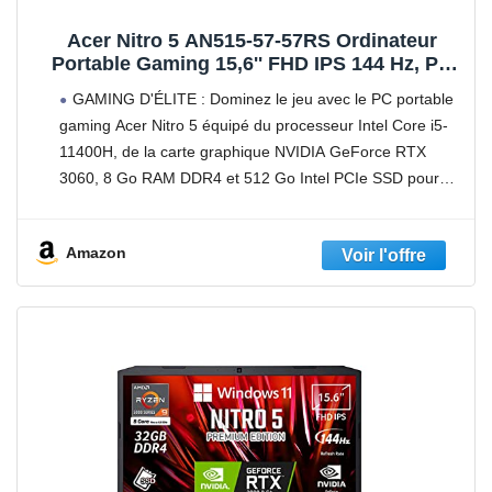
Acer Nitro 5 AN515-57-57RS Ordinateur
Portable Gaming 15,6'' FHD IPS 144 Hz, PC
Portable Gamer (Intel Core i5-11400H,
GAMING D'ÉLITE : Dominez le jeu avec le PC portable
NVIDIA GeForce RTX 3060, RAM 8 Go, 512Go
gaming Acer Nitro 5 équipé du processeur Intel Core i5-
SSD, Windows 10) - Clavier AZERTY, Noir
11400H, de la carte graphique NVIDIA GeForce RTX
3060, 8 Go RAM DDR4 et 512 Go Intel PCIe SSD pour
des
Amazon