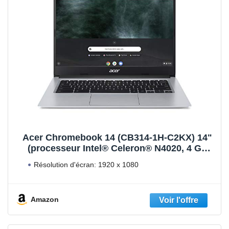
Acer Chromebook 14 (CB314-1H-C2KX) 14"
(processeur Intel® Celeron® N4020, 4 Go
LPDDR4 RAM, 64 Go eMMC, Intel® UHD
Résolution d'écran: 1920 x 1080
Graphics 600, Google Chrome OS), argent -
15-eg3000sl
Amazon