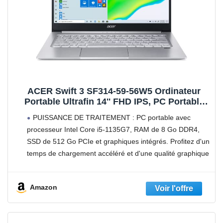
ACER Swift 3 SF314-59-56W5 Ordinateur
Portable Ultrafin 14'' FHD IPS, PC Portable
(Intel Core i5-1135G7, RAM 8Go, SSD 512 Go,
PUISSANCE DE TRAITEMENT : PC portable avec
Intel Iris Xe Graphics, Windows 10) Clavier
processeur Intel Core i5-1135G7, RAM de 8 Go DDR4,
AZERTY (Français), Laptop Gris
SSD de 512 Go PCIe et graphiques intégrés. Profitez d'un
temps de chargement accéléré et d'une qualité graphique
améliorée
DES IMAGES SAISISSANTES : Laptop
Amazon