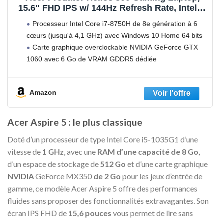
15.6" FHD IPS w/ 144Hz Refresh Rate, Intel 6-
Core i7-8750H, Overclockable GeForce GTX
Processeur Intel Core i7-8750H de 8e génération à 6
1060 6GB, 16GB DDR4, 256GB NVMe SSD,
cœurs (jusqu'à 4,1 GHz) avec Windows 10 Home 64 bits
Aeroblade Metal Fans PH315-51-78NP
Carte graphique overclockable NVIDIA GeForce GTX
1060 avec 6 Go de VRAM GDDR5 dédiée
Écran large IPS 15,6" Full HD (1920
Amazon
Acer Aspire 5 : le plus classique
Doté d’un processeur de type Intel Core i5-1035G1 d’une
vitesse de
1 GHz
, avec une
RAM d’une capacité de 8 Go,
d’un espace de stockage de
512 Go
et d’une carte graphique
NVIDIA
GeForce MX350
de 2 Go
pour les jeux d’entrée de
gamme, ce modèle Acer Aspire 5 offre des performances
fluides sans proposer des fonctionnalités extravagantes. Son
écran IPS FHD de
15,6 pouces
vous permet de lire sans