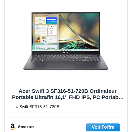
Acer Swift 3 SF316-51-720B Ordinateur
Portable Ultrafin 16,1'' FHD IPS, PC Portable
(Intel Core i7-11370H, RAM 16Go, SSD
Swift SF316-51-720B
1024Go, Intel Iris Xe Graphics, Windows 11
Famille) Clavier AZERTY, Laptop Gris
Amazon