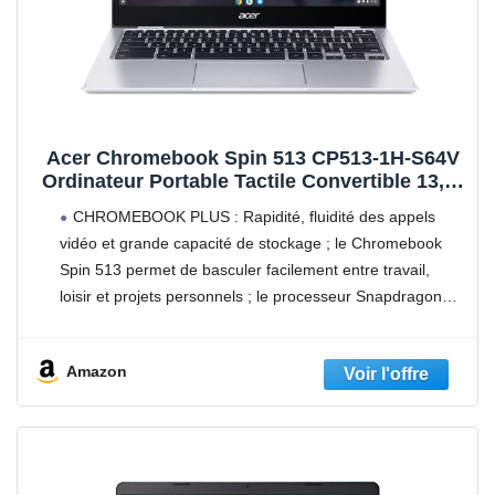
Acer Chromebook Spin 513 CP513-1H-S64V
Ordinateur Portable Tactile Convertible 13,3''
Full HD IPS, PC Portable (Qualcomm
CHROMEBOOK PLUS : Rapidité, fluidité des appels
Snapdragon SC7180, RAM 8 Go, 64 Go
vidéo et grande capacité de stockage ; le Chromebook
eMMC, Qualcomm Adreno 618, Chrome OS) -
Spin 513 permet de basculer facilement entre travail,
Gris
loisir et projets personnels ; le processeur Snapdragon
SC7180 vous offre une puissance de traitement efficace
Amazon