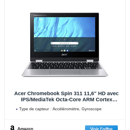
Acer Chromebook Spin 311 11,6" HD avec
IPS/MediaTek Octa-Core ARM Cortex
A73/A53 (MT8183) / 4 Go LPDDR4X RAM / 64
Type de capteur : Accéléromètre, Gyroscope
Go eMMC / Mali-G72 MP3 GPU / Google
Chrome OS / Argent - QWERTY
Amazon