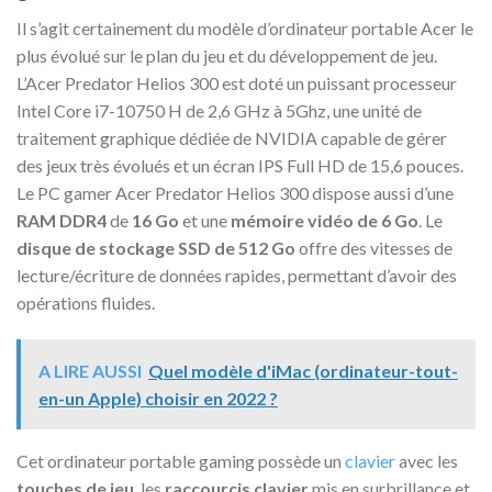
Il s’agit certainement du modèle d’ordinateur portable Acer le
plus évolué sur le plan du jeu et du développement de jeu.
L’Acer Predator Helios 300 est doté un puissant processeur
Intel Core i7-10750 H de 2,6 GHz à 5Ghz, une unité de
traitement graphique dédiée de NVIDIA capable de gérer
des jeux très évolués et un écran IPS Full HD de 15,6 pouces.
Le PC gamer Acer Predator Helios 300 dispose aussi d’une
RAM DDR4
de
16 Go
et une
mémoire vidéo de 6 Go
. Le
disque de stockage SSD de 512 Go
offre des vitesses de
lecture/écriture de données rapides, permettant d’avoir des
opérations fluides.
A LIRE AUSSI
Quel modèle d'iMac (ordinateur-tout-
en-un Apple) choisir en 2022 ?
Cet ordinateur portable gaming possède un
clavier
avec les
touches de jeu
, les
raccourcis
clavier
mis en surbrillance et