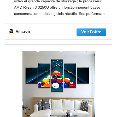
vidéo et grande capacité de stockage ; le processeur
OS) - Clavier AZERTY, Laptop Gris
AMD Ryzen 3 3250U offre un fonctionnement basse
consommation et des logiciels réactifs. Ses performances
supérieures facilitent l'exécution des projets graphiques,
accélérant ainsi le
Amazon