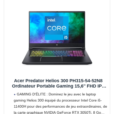
Acer Predator Helios 300 PH315-54-52N8
Ordinateur Portable Gaming 15,6'' FHD IPS
144 Hz, PC Portable Gamer (Intel Core i5-
GAMING D'ÉLITE : Dominez le jeu avec le laptop
11400H, NVIDIA GeForce RTX 3050Ti, RAM 8
gaming Helios 300 équipé du processeur Intel Core i5-
Go, 512 Go SSD, Windows 10), Noir
11400H pour des performances de jeu extraordinaires, de
la carte graphique NVIDIA GeForce RTX 3050Ti, 8 Go