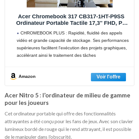
Acer Chromebook 317 CB317-1HT-P9SS
Ordinateur Portable Tactile 17,3'' FHD, PC
Portable (Intel Pentium Silver N6000, RAM 8
CHROMEBOOK PLUS : Rapidité, fluidité des appels
Go, 64 Go eMMC, Intel UHD Graphics 600,
vidéo et grande capacité de stockage. Ses performances
Chrome OS), Laptop Gris Argenté
supérieures facilitent l'exécution des projets graphiques,
accélérant ainsi le traitement des tâches
ÉCRAN TACTILE : Conçu pour être utilisé dans des
environnements très lumineux, le
Amazon
Acer Nitro 5 : l’ordinateur de milieu de gamme
pour les joueurs
Cet ordinateur portable qui offre des fonctionnalités
attrayantes a été conçu pour les fans de jeux. Avec son clavier
lumineux bordé de rouge qui le rend attrayant, il est possible
de le manipuler dans l’obscurité.