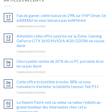
Fan de gamer, cette baisse de 29% sur l’HP Omen 16-
17
Juil
xd0000sf ne vous laissera pas indifférent
sur
Commentaires fermés
Fan
de
Attention cette offre surprise sur la Zotac Gaming
12
gamer,
Juil
GeForce GTX 1650 NVIDIA 4GB GDDR6 ne va pas
cette
durer
baisse
sur
Commentaires fermés
de
Attention
29%
cette
sur
L’incroyable remise de 20 % de ce PC portable Acer
06
offre
l’HP
Juil
ne va pas durer
surprise
Omen
sur
Commentaires fermés
sur
16-
L’incroyable
la
xd0000sf
remise
Cette offre irrésistible à moins 38% va vous
Zotac
ne
06
de
Gaming
vous
Juil
convaincre d’acheter la tablette Lenovo Tab P11
20
GeForce
laissera
sur
Commentaires fermés
%
GTX
pas
Cette
de
1650
indifférent
offre
La Xiaomi Pad 6 voit sa valeur sa valeur réduite au
ce
02
NVIDIA
irrésistible
PC
Juil
grand bonheur des internautes chez cet e-
4GB
à
portable
GDDR6
commerçant