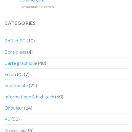
moins
Acer
ne
sur
Commentaires fermés
38%
ne
va
La
va
va
pas
Xiaomi
vous
pas
durer
Pad
convaincre
CATÉGORIES
durer
6
d’acheter
voit
la
sa
tablette
Boîtier PC
(10)
valeur
Lenovo
sa
Tab
Bons plans
(4)
valeur
P11
réduite
au
Carte graphique
(48)
grand
bonheur
Ecran PC
(7)
des
internautes
Imprimante
(22)
chez
cet
Informatique & high tech
(60)
e-
commerçant
Onduleur
(14)
PC
(53)
Processeur
(6)