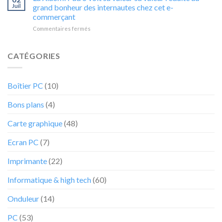
irrésistible
PC
Juil
grand bonheur des internautes chez cet e-
4GB
à
portable
GDDR6
commerçant
moins
Acer
ne
sur
Commentaires fermés
38%
ne
va
La
va
va
pas
Xiaomi
vous
pas
durer
Pad
convaincre
CATÉGORIES
durer
6
d’acheter
voit
la
sa
tablette
Boîtier PC
(10)
valeur
Lenovo
sa
Tab
Bons plans
(4)
valeur
P11
réduite
au
Carte graphique
(48)
grand
bonheur
Ecran PC
(7)
des
internautes
Imprimante
(22)
chez
cet
Informatique & high tech
(60)
e-
commerçant
Onduleur
(14)
PC
(53)