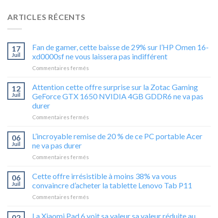
ARTICLES RÉCENTS
Fan de gamer, cette baisse de 29% sur l’HP Omen 16-
17
Juil
xd0000sf ne vous laissera pas indifférent
sur
Commentaires fermés
Fan
de
Attention cette offre surprise sur la Zotac Gaming
12
gamer,
Juil
GeForce GTX 1650 NVIDIA 4GB GDDR6 ne va pas
cette
durer
baisse
sur
Commentaires fermés
de
Attention
29%
cette
sur
L’incroyable remise de 20 % de ce PC portable Acer
06
offre
l’HP
Juil
ne va pas durer
surprise
Omen
sur
Commentaires fermés
sur
16-
L’incroyable
la
xd0000sf
remise
Cette offre irrésistible à moins 38% va vous
Zotac
ne
06
de
Gaming
vous
Juil
convaincre d’acheter la tablette Lenovo Tab P11
20
GeForce
laissera
sur
Commentaires fermés
%
GTX
pas
Cette
de
1650
indifférent
offre
La Xiaomi Pad 6 voit sa valeur sa valeur réduite au
ce
02
NVIDIA