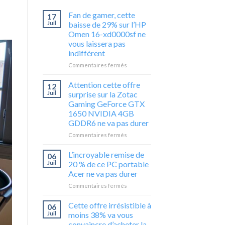
Fan de gamer, cette
17
Juil
baisse de 29% sur l’HP
Omen 16-xd0000sf ne
vous laissera pas
indifférent
sur
Commentaires fermés
Fan
de
Attention cette offre
12
gamer,
Juil
surprise sur la Zotac
cette
Gaming GeForce GTX
baisse
1650 NVIDIA 4GB
de
GDDR6 ne va pas durer
29%
sur
sur
Commentaires fermés
l’HP
Attention
Omen
cette
L’incroyable remise de
06
16-
offre
Juil
20 % de ce PC portable
xd0000sf
surprise
Acer ne va pas durer
ne
sur
vous
sur
Commentaires fermés
la
laissera
L’incroyable
Zotac
pas
remise
Gaming
Cette offre irrésistible à
06
indifférent
de
GeForce
Juil
moins 38% va vous
20
GTX
convaincre d’acheter la