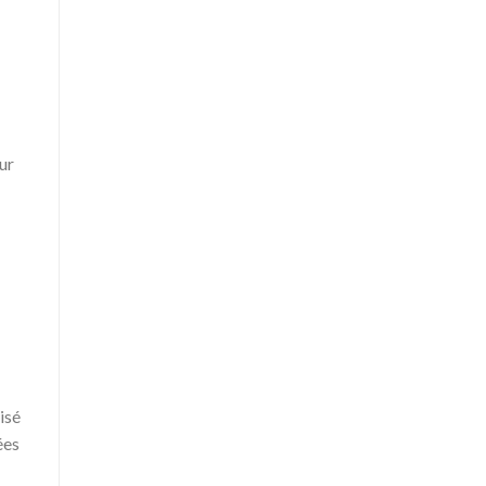
ur
isé
ées