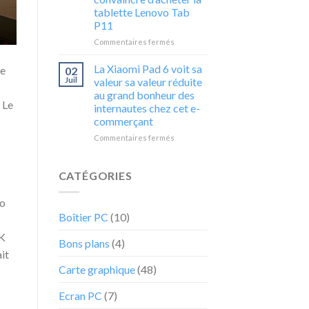
%
1650
tablette Lenovo Tab
de
NVIDIA
P11
ce
4GB
PC
GDDR6
sur
Commentaires fermés
portable
ne
Cette
Acer
va
offre
La Xiaomi Pad 6 voit sa
me
02
ne
pas
irrésistible
Juil
valeur sa valeur réduite
va
durer
à
au grand bonheur des
pas
moins
 Le
internautes chez cet e-
durer
38%
commerçant
va
vous
sur
Commentaires fermés
convaincre
La
d’acheter
Xiaomi
la
Pad
CATÉGORIES
tablette
6
Lenovo
voit
ro
Tab
sa
Boîtier PC
(10)
P11
valeur
sa
5K
Bons plans
(4)
valeur
it
réduite
au
Carte graphique
(48)
grand
bonheur
Ecran PC
(7)
des