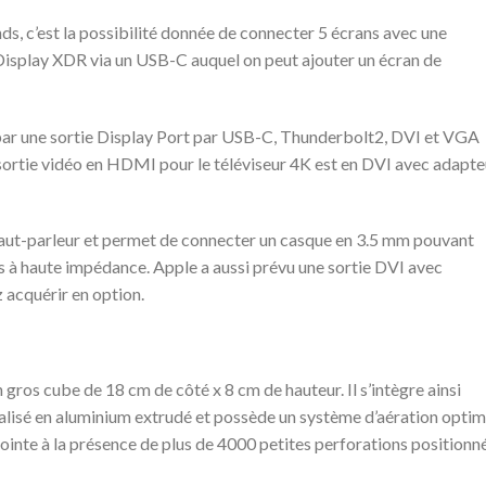
nds, c’est la possibilité donnée de connecter 5 écrans avec une
 Display XDR via un USB-C auquel on peut ajouter un écran de
 par une sortie Display Port par USB-C, Thunderbolt2, DVI et VGA
 sortie vidéo en HDMI pour le téléviseur 4K est en DVI avec adapte
haut-parleur et permet de connecter un casque en 3.5 mm pouvant
s à haute impédance. Apple a aussi prévu une sortie DVI avec
acquérir en option.
gros cube de 18 cm de côté x 8 cm de hauteur. Il s’intègre ainsi
réalisé en aluminium extrudé et possède un système d’aération optim
jointe à la présence de plus de 4000 petites perforations positionn