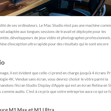
alité de ses ordinateurs. Le Mac Studio n’est pas une machine com
ravail adaptée aux longues sessions de travail et déployée pour les
entée, développeurs de jeux vidéo et photographes professionnels.
ne d’exception ultra rapide pour des résultats qui le sont encore
io
age, il est évident que celle-ci prend en charge jusqu’à 4 écrans P
logie 4K. Vendue sans écran, vous devrez choisir le vôtre parmi la
ndons l’écran Studio Display d’Apple qui est un écran Retina en 
comme audio. C’est à ce prix que votre entreprise aura ce qui se fa
 puce M1 Max et M1 Ultra