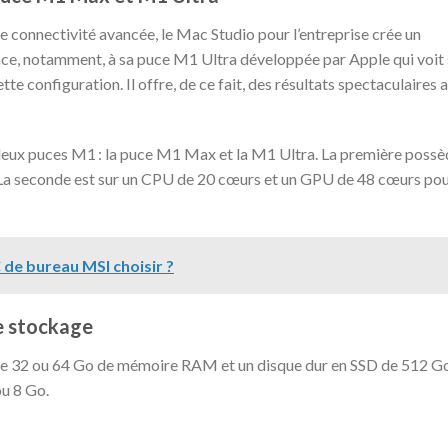
e connectivité avancée, le Mac Studio pour l’entreprise crée un
ce, notamment, à sa puce M1 Ultra développée par Apple qui voit 
e configuration. Il offre, de ce fait, des résultats spectaculaires 
deux puces M1 : la puce M1 Max et la M1 Ultra. La première possè
La seconde est sur un CPU de 20 cœurs et un GPU de 48 cœurs po
 de bureau MSI choisir ?
e stockage
tre 32 ou 64 Go de mémoire RAM et un disque dur en SSD de 512 G
ou 8 Go.