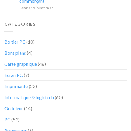
commerçant
moins
Acer
ne
sur
Commentaires fermés
38%
ne
va
La
va
va
pas
Xiaomi
vous
pas
durer
Pad
convaincre
CATÉGORIES
durer
6
d’acheter
voit
la
sa
tablette
Boîtier PC
(10)
valeur
Lenovo
sa
Tab
Bons plans
(4)
valeur
P11
réduite
au
Carte graphique
(48)
grand
bonheur
Ecran PC
(7)
des
internautes
Imprimante
(22)
chez
cet
Informatique & high tech
(60)
e-
commerçant
Onduleur
(14)
PC
(53)
Processeur
(6)