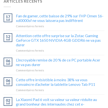
ARTICLES RÉCENTS
Fan de gamer, cette baisse de 29% sur l’HP Omen 16-
17
Juil
xd0000sf ne vous laissera pas indifférent
sur
Commentaires fermés
Fan
de
Attention cette offre surprise sur la Zotac Gaming
12
gamer,
Juil
GeForce GTX 1650 NVIDIA 4GB GDDR6 ne va pas
cette
durer
baisse
sur
Commentaires fermés
de
Attention
29%
cette
sur
L’incroyable remise de 20 % de ce PC portable Acer
06
offre
l’HP
Juil
ne va pas durer
surprise
Omen
sur
Commentaires fermés
sur
16-
L’incroyable
la
xd0000sf
remise
Cette offre irrésistible à moins 38% va vous
Zotac
ne
06
de
Gaming
vous
Juil
convaincre d’acheter la tablette Lenovo Tab P11
20
GeForce
laissera
sur
Commentaires fermés
%
GTX
pas
Cette
de
1650
indifférent
offre
La Xiaomi Pad 6 voit sa valeur sa valeur réduite au
ce
02
NVIDIA
irrésistible
PC
Juil
grand bonheur des internautes chez cet e-
4GB
à
portable
GDDR6