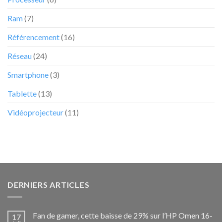
Ram
(7)
Référencement
(16)
Réseau
(24)
Smartphone
(3)
Tablette
(13)
Vidéoprojecteur
(11)
DERNIERS ARTICLES
Fan de gamer, cette baisse de 29% sur l’HP Omen 16-
17