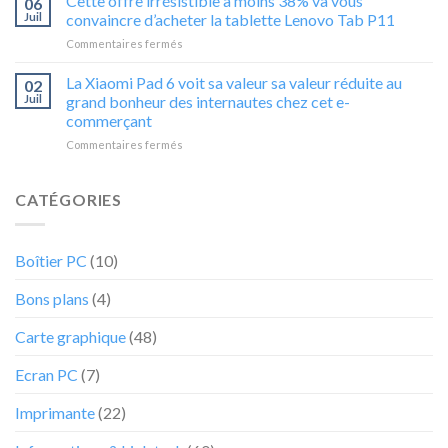
Cette offre irrésistible à moins 38% va vous
06
de
Gaming
vous
Juil
convaincre d’acheter la tablette Lenovo Tab P11
20
GeForce
laissera
sur
Commentaires fermés
%
GTX
pas
Cette
de
1650
indifférent
offre
La Xiaomi Pad 6 voit sa valeur sa valeur réduite au
ce
02
NVIDIA
irrésistible
PC
Juil
grand bonheur des internautes chez cet e-
4GB
à
portable
GDDR6
commerçant
moins
Acer
ne
sur
Commentaires fermés
38%
ne
va
La
va
va
pas
Xiaomi
vous
pas
durer
Pad
convaincre
CATÉGORIES
durer
6
d’acheter
voit
la
sa
tablette
Boîtier PC
(10)
valeur
Lenovo
sa
Tab
Bons plans
(4)
valeur
P11
réduite
au
Carte graphique
(48)
grand
bonheur
Ecran PC
(7)
des
internautes
Imprimante
(22)
chez
cet