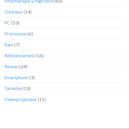
Informatique & high tech
(60)
e-
commerçant
Onduleur
(14)
PC
(53)
Processeur
(6)
Ram
(7)
Référencement
(16)
Réseau
(24)
Smartphone
(3)
Tablette
(13)
Vidéoprojecteur
(11)