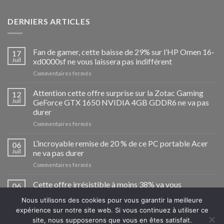
DERNIERS ARTICLES
Fan de gamer, cette baisse de 29% sur l’HP Omen 16-
17
Juil
xd0000sf ne vous laissera pas indifférent
sur
Commentaires fermés
Fan
de
Attention cette offre surprise sur la Zotac Gaming
12
gamer,
Juil
GeForce GTX 1650 NVIDIA 4GB GDDR6 ne va pas
cette
durer
baisse
sur
Commentaires fermés
de
Attention
29%
cette
sur
L’incroyable remise de 20 % de ce PC portable Acer
06
offre
l’HP
Juil
ne va pas durer
surprise
Omen
sur
Commentaires fermés
sur
16-
L’incroyable
la
xd0000sf
remise
Cette offre irrésistible à moins 38% va vous
Zotac
ne
06
de
Gaming
vous
Juil
convaincre d’acheter la tablette Lenovo Tab P11
20
Nous utilisons des cookies pour vous garantir la meilleure
GeForce
laissera
sur
Commentaires fermés
%
GTX
pas
expérience sur notre site web. Si vous continuez à utiliser ce
Cette
de
1650
indifférent
site, nous supposerons que vous en êtes satisfait.
offre
ce