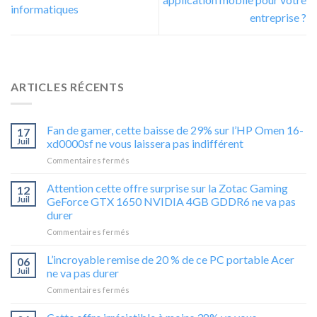
informatiques
entreprise ?
ARTICLES RÉCENTS
Fan de gamer, cette baisse de 29% sur l’HP Omen 16-
17
Juil
xd0000sf ne vous laissera pas indifférent
sur
Commentaires fermés
Fan
de
Attention cette offre surprise sur la Zotac Gaming
12
gamer,
Juil
GeForce GTX 1650 NVIDIA 4GB GDDR6 ne va pas
cette
durer
baisse
sur
Commentaires fermés
de
Attention
29%
cette
sur
L’incroyable remise de 20 % de ce PC portable Acer
06
offre
l’HP
Juil
ne va pas durer
surprise
Omen
sur
Commentaires fermés
sur
16-
L’incroyable
la
xd0000sf
remise
Zotac
ne