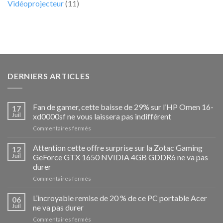
Vidéoprojecteur
(11)
DERNIERS ARTICLES
Fan de gamer, cette baisse de 29% sur l’HP Omen 16-
17
Juil
xd0000sf ne vous laissera pas indifférent
sur
Commentaires fermés
Fan
de
Attention cette offre surprise sur la Zotac Gaming
12
gamer,
Juil
GeForce GTX 1650 NVIDIA 4GB GDDR6 ne va pas
cette
durer
baisse
sur
Commentaires fermés
de
Attention
29%
cette
sur
L’incroyable remise de 20 % de ce PC portable Acer
06
offre
l’HP
Juil
ne va pas durer
surprise
Omen
sur
Commentaires fermés
sur
16-