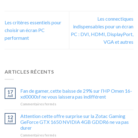
Les connectiques
Les critères essentiels pour
indispensables pour un écran
choisir un écran PC
PC : DVI, HDMI, DisplayPort,
performant
VGA et autres
ARTICLES RÉCENTS
Fan de gamer, cette baisse de 29% sur l’HP Omen 16-
17
Juil
xd0000sf ne vous laissera pas indifférent
sur
Commentaires fermés
Fan
de
Attention cette offre surprise sur la Zotac Gaming
12
gamer,
Juil
GeForce GTX 1650 NVIDIA 4GB GDDR6 ne va pas
cette
durer
baisse
sur
Commentaires fermés
de