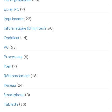
grand
bonheur
Ecran PC
(7)
des
internautes
Imprimante
(22)
chez
cet
Informatique & high tech
(60)
e-
commerçant
Onduleur
(14)
PC
(53)
Processeur
(6)
Ram
(7)
Référencement
(16)
Réseau
(24)
Smartphone
(3)
Tablette
(13)