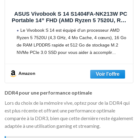
ASUS Vivobook S 14 S1404FA-NK213W PC
Portable 14” FHD (AMD Ryzen 5 7520U, RAM
16 Go LPDDR5, 512 Go SSD PCIe, Windows
Le Vivobook S 14 est équipé d'un processeur AMD
11 Home) Clavier Rétroéclairé AZERTY
Ryzen 5 7520U (4,3 GHz, 4 Mo Cache, 4 cœurs), 16 Go
Français + NumPad
de RAM LPDDR5 rapide et 512 Go de stockage M.2
NVMe PCIe 3.0 SSD pour vous aider à accomplir
Amazon
DDR4 pour une performance optimale
Lors du choix de la mémoire vive, optez pour de la DDR4 qui
est plus récente et offrant une performance optimale
comparée à la DDR3, bien que cette dernière reste également
adaptée à une utilisation gaming et streaming.