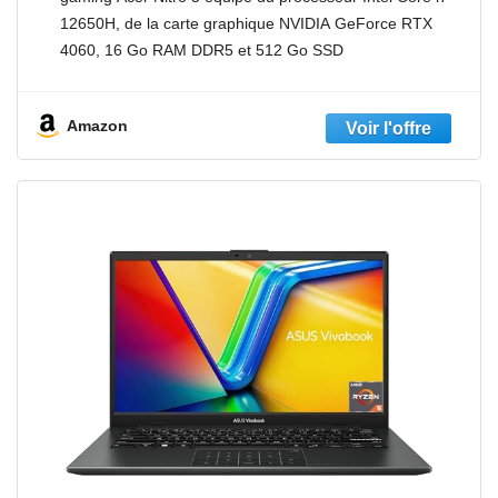
Go SSD, Sans OS ) - PC Gaming Noir
12650H, de la carte graphique NVIDIA GeForce RTX
4060, 16 Go RAM DDR5 et 512 Go SSD
INTENSITÉ VISUELLE : Notebook
Amazon