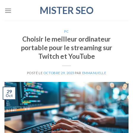
Skip
MISTER SEO
to
content
PC
Choisir le meilleur ordinateur
portable pour le streaming sur
Twitch et YouTube
POSTÉ LE
OCTOBRE 29, 2023
PAR
EMMANUELLE
29
Oct