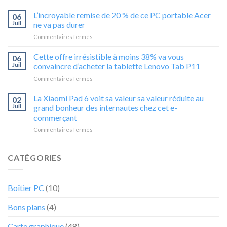
Attention
29%
cette
sur
L’incroyable remise de 20 % de ce PC portable Acer
06
offre
l’HP
Juil
ne va pas durer
surprise
Omen
sur
Commentaires fermés
sur
16-
L’incroyable
la
xd0000sf
remise
Cette offre irrésistible à moins 38% va vous
Zotac
ne
06
de
Gaming
vous
Juil
convaincre d’acheter la tablette Lenovo Tab P11
20
GeForce
laissera
sur
Commentaires fermés
%
GTX
pas
Cette
de
1650
indifférent
offre
La Xiaomi Pad 6 voit sa valeur sa valeur réduite au
ce
02
NVIDIA
irrésistible
PC
Juil
grand bonheur des internautes chez cet e-
4GB
à
portable
GDDR6
commerçant
moins
Acer
ne
sur
Commentaires fermés
38%
ne
va
La
va
va
pas
Xiaomi
vous
pas
durer
Pad
convaincre
CATÉGORIES
durer
6
d’acheter
voit
la
sa
tablette
Boîtier PC
(10)
valeur
Lenovo
sa
Tab
Bons plans
(4)
valeur
P11
réduite
au
Carte graphique
(48)