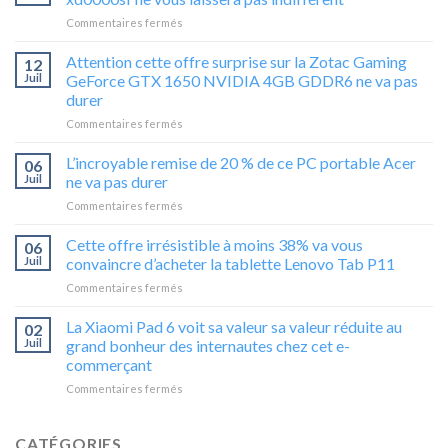
sur
Commentaires fermés
Fan
de
Attention cette offre surprise sur la Zotac Gaming
12
gamer,
Juil
GeForce GTX 1650 NVIDIA 4GB GDDR6 ne va pas
cette
durer
baisse
sur
Commentaires fermés
de
Attention
29%
cette
sur
L’incroyable remise de 20 % de ce PC portable Acer
06
offre
l’HP
Juil
ne va pas durer
surprise
Omen
sur
Commentaires fermés
sur
16-
L’incroyable
la
xd0000sf
remise
Cette offre irrésistible à moins 38% va vous
Zotac
ne
06
de
Gaming
vous
Juil
convaincre d’acheter la tablette Lenovo Tab P11
20
GeForce
laissera
sur
Commentaires fermés
%
GTX
pas
Cette
de
1650
indifférent
offre
La Xiaomi Pad 6 voit sa valeur sa valeur réduite au
ce
02
NVIDIA
irrésistible
PC
Juil
grand bonheur des internautes chez cet e-
4GB
à
portable
GDDR6
commerçant
moins
Acer
ne
sur
Commentaires fermés
38%
ne
va
La
va
va
pas
Xiaomi
vous
pas
durer
Pad
convaincre
CATÉGORIES
durer