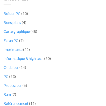
6
d’acheter
voit
la
sa
tablette
Boîtier PC
(10)
valeur
Lenovo
sa
Tab
Bons plans
(4)
valeur
P11
réduite
au
Carte graphique
(48)
grand
bonheur
Ecran PC
(7)
des
internautes
Imprimante
(22)
chez
cet
Informatique & high tech
(60)
e-
commerçant
Onduleur
(14)
PC
(53)
Processeur
(6)
Ram
(7)
Référencement
(16)