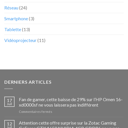
Réseau
(24)
Smartphone
(3)
Tablette
(13)
Vidéoprojecteur
(11)
DERNIERS ARTICLES
Fan de gamer, cette baisse de 29% sur l’HP Omen 16-
17
Juil
xd0000sf ne vous laissera pas indifférent
sur
Commentaires fermés
Fan
de
Attention cette offre surprise sur la Zotac Gaming
12
gamer,
Juil