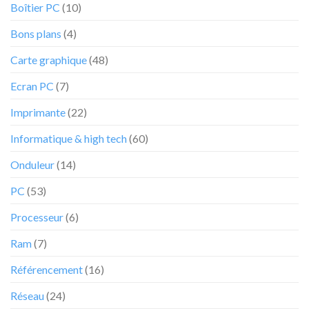
Boîtier PC
(10)
valeur
Lenovo
sa
Tab
Bons plans
(4)
valeur
P11
réduite
au
Carte graphique
(48)
grand
bonheur
Ecran PC
(7)
des
internautes
Imprimante
(22)
chez
cet
Informatique & high tech
(60)
e-
commerçant
Onduleur
(14)
PC
(53)
Processeur
(6)
Ram
(7)
Référencement
(16)
Réseau
(24)