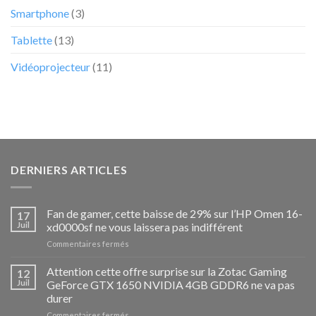
Smartphone
(3)
Tablette
(13)
Vidéoprojecteur
(11)
DERNIERS ARTICLES
Fan de gamer, cette baisse de 29% sur l’HP Omen 16-
17
Juil
xd0000sf ne vous laissera pas indifférent
sur
Commentaires fermés
Fan
de
Attention cette offre surprise sur la Zotac Gaming
12
gamer,
Juil
GeForce GTX 1650 NVIDIA 4GB GDDR6 ne va pas
cette
durer
baisse
sur
Commentaires fermés
de