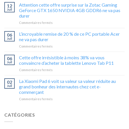
de
Attention cette offre surprise sur la Zotac Gaming
12
gamer,
Juil
GeForce GTX 1650 NVIDIA 4GB GDDR6 ne va pas
cette
durer
baisse
sur
Commentaires fermés
de
Attention
29%
cette
sur
L’incroyable remise de 20 % de ce PC portable Acer
06
offre
l’HP
Juil
ne va pas durer
surprise
Omen
sur
Commentaires fermés
sur
16-
L’incroyable
la
xd0000sf
remise
Cette offre irrésistible à moins 38% va vous
Zotac
ne
06
de
Gaming
vous
Juil
convaincre d’acheter la tablette Lenovo Tab P11
20
GeForce
laissera
sur
Commentaires fermés
%
GTX
pas
Cette
de
1650
indifférent
offre
La Xiaomi Pad 6 voit sa valeur sa valeur réduite au
ce
02
NVIDIA
irrésistible
PC
Juil
grand bonheur des internautes chez cet e-
4GB
à
portable
GDDR6
commerçant
moins
Acer
ne
sur
Commentaires fermés
38%
ne
va
La
va
va
pas
Xiaomi
vous
pas
durer
Pad
convaincre
CATÉGORIES
durer
6
d’acheter
voit
la
sa
tablette